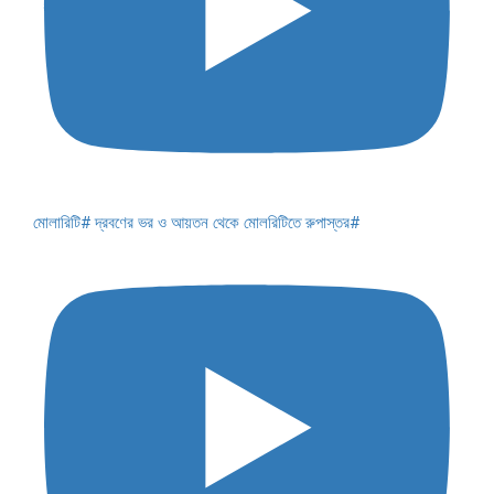
মোলারিটি# দ্রবণের ভর ও আয়তন থেকে মোলরিটিতে রুপাস্তর#