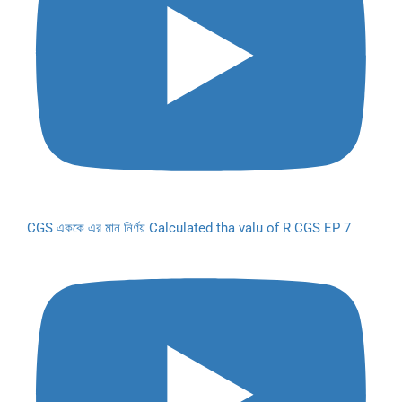
CGS এককে এর মান নির্ণয় Calculated tha valu of R CGS EP 7