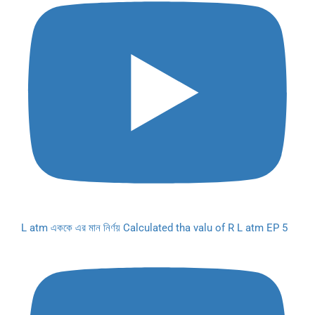
L atm এককে এর মান নির্ণয় Calculated tha valu of R L atm EP 5