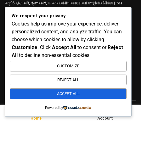
অনুমতি ছাড়া কপি, পুনঃপ্রকাশ, বা অন্য কোথাও ব্যবহার করা সম্পূর্ণভাবে নিষিদ্ধ। তবে
ব্যক্তিগত ও শিক্ষামূলক কাজে ব্যবহার করতে চাইলে উৎস (source) উল্লেখ করতে হবে।
We respect your privacy
Cookies help us improve your experience, deliver
personalized content, and analyze traffic. You can
choose which cookies to allow by clicking
Customize
. Click
Accept All
to consent or
Reject
GET IN TOUCH
All
to decline non-essential cookies.
Email: anuronbd4u@gmail.com
CUSTOMIZE
Mobile: 01618-737591
REJECT ALL
Address: Gulsan-1, Dhaka, Bangladesh.
ACCEPT ALL
Powered by
Chemistry Educational site
by
aKm Robi |
Powered by anuronbd.
Home
Account