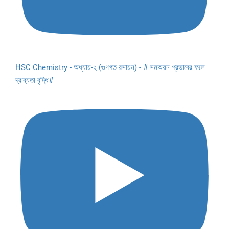
HSC Chemistry - অধ্যায়-২ (গুণগত রসায়ন) - # সমঅয়ন প্রভাবের ফলে
দ্রাব্যতা বৃদ্ধি#