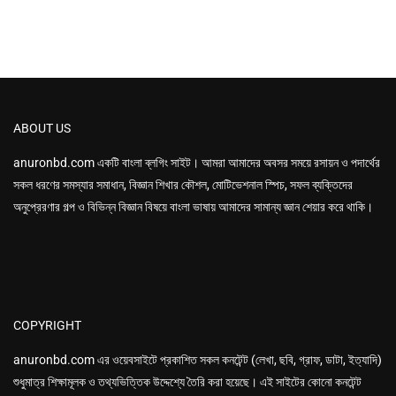
ABOUT US
anuronbd.com
একটি বাংলা ব্লগিং সাইট। আমরা আমাদের অবসর সময়ে রসায়ন ও পদার্থের
সকল ধরণের সমস্যার সমাধান, বিজ্ঞান শিখার কৌশল, মোটিভেশনাল স্পিচ, সফল ব্যক্তিদের
অনুপ্রেরণার গল্প ও বিভিন্ন বিজ্ঞান বিষয়ে বাংলা ভাষায় আমাদের সামান্য জ্ঞান শেয়ার করে থাকি।
COPYRIGHT
anuronbd.com এর
ওয়েবসাইটে প্রকাশিত সকল কনটেন্ট (লেখা, ছবি, গ্রাফ, ডাটা, ইত্যাদি)
শুধুমাত্র শিক্ষামূলক ও তথ্যভিত্তিক উদ্দেশ্যে তৈরি করা হয়েছে। এই সাইটের কোনো কনটেন্ট