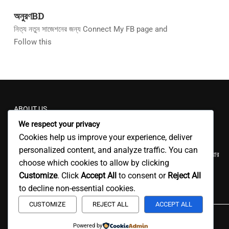
অনুরণBD
নিত্য নতুন সাজেশনের জন্য Connect My FB page and
Follow this
ABOUT US
We respect your privacy
anuronbd.com
একটি বাংলা ব্লগিং সাইট। আমরা আমাদের অবসর সময়ে রসায়ন ও
Cookies help us improve your experience, deliver
পদার্থের সকল ধরণের সমস্যার সমাধান, বিজ্ঞান শিখার কৌশল, মোটিভেশনাল স্পিচ, সফল
personalized content, and analyze traffic. You can
ব্যক্তিদের অনুপ্রেরণার গল্প ও বিভিন্ন বিজ্ঞান বিষয়ে বাংলা ভাষায় আমাদের সামান্য জ্ঞান শেয়ার
choose which cookies to allow by clicking
করে থাকি।
Customize
. Click
Accept All
to consent or
Reject All
to decline non-essential cookies.
CUSTOMIZE
REJECT ALL
ACCEPT ALL
Powered by
Chemistry Educational site
by
aKm Robi |
Powered by anuronbd.