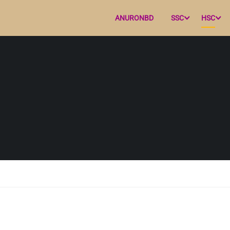
ANURONBD
SSC
HSC