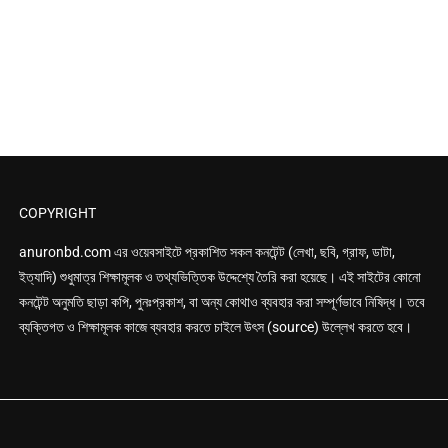
COPYRIGHT
anuronbd.com এর
ওয়েবসাইটে প্রকাশিত সকল কনটেন্ট (লেখা, ছবি, গ্রাফ, ডাটা,
ইত্যাদি) শুধুমাত্র শিক্ষামূলক ও তথ্যভিত্তিক উদ্দেশ্যে তৈরি করা হয়েছে। এই সাইটের কোনো
কনটেন্ট অনুমতি ছাড়া কপি, পুনঃপ্রকাশ, বা অন্য কোথাও ব্যবহার করা সম্পূর্ণভাবে নিষিদ্ধ। তবে
ব্যক্তিগত ও শিক্ষামূলক কাজে ব্যবহার করতে চাইলে উৎস (source) উল্লেখ করতে হবে।