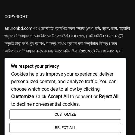
COPYRIGHT
anuronbd.com এর
ওয়েবসাইটে প্রকাশিত সকল কনটেন্ট (লেখা, ছবি, গ্রাফ, ডাটা, ইত্যাদি)
শুধুমাত্র শিক্ষামূলক ও তথ্যভিত্তিক উদ্দেশ্যে তৈরি করা হয়েছে। এই সাইটের কোনো কনটেন্ট
অনুমতি ছাড়া কপি, পুনঃপ্রকাশ, বা অন্য কোথাও ব্যবহার করা সম্পূর্ণভাবে নিষিদ্ধ। তবে
ব্যক্তিগত ও শিক্ষামূলক কাজে ব্যবহার করতে চাইলে উৎস (source) উল্লেখ করতে হবে।
We respect your privacy
Cookies help us improve your experience, deliver
personalized content, and analyze traffic. You can
choose which cookies to allow by clicking
GET IN TOUCH
Customize
. Click
Accept All
to consent or
Reject All
Email: anuronbd4u@gmail.com
to decline non-essential cookies.
CUSTOMIZE
Mobile: 01618-737591
Address: Gulsan-1, Dhaka, Bangladesh.
REJECT ALL