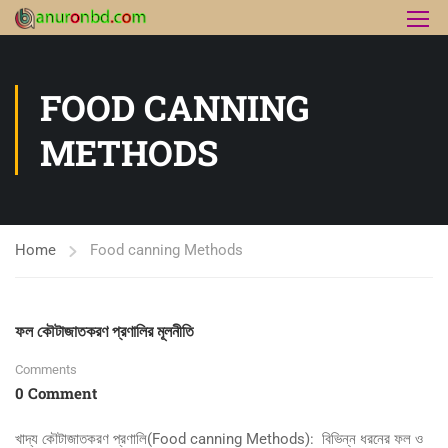
FOOD CANNING
METHODS
Home
Food canning Methods
ফল কৌটাজাতকরণ প্রণালির মূলনীতি
Comments
0 Comment
খাদ্য কৌটাজাতকরণ প্রণালি(Food canning Methods): বিভিন্ন ধরনের ফল ও