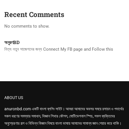
Recent Comments
No comments to show.
অনুরণBD
নিত্য নতুন সাজেশনের জন্য Connect My FB page and Follow this
ABOUT US
anuronbd.com
একটি বাংলা ব্লগিং সাইট। আমরা আমাদের অবসর সময়ে রসায়ন ও পদার্থের
সকল ধরণের সমস্যার সমাধান, বিজ্ঞান শিখার কৌশল, মোটিভেশনাল স্পিচ, সফল ব্যক্তিদের
অনুপ্রেরণার গল্প ও বিভিন্ন বিজ্ঞান বিষয়ে বাংলা ভাষায় আমাদের সামান্য জ্ঞান শেয়ার করে থাকি।