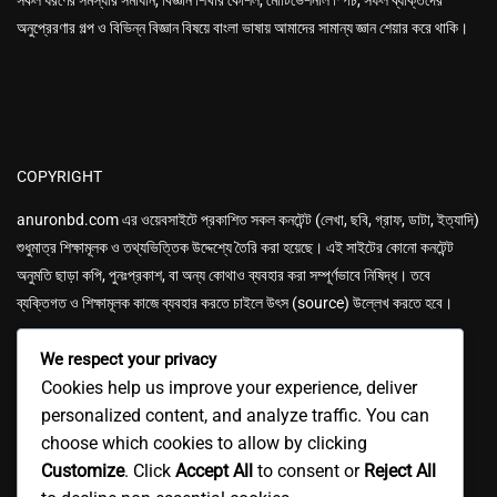
সকল ধরণের সমস্যার সমাধান, বিজ্ঞান শিখার কৌশল, মোটিভেশনাল স্পিচ, সফল ব্যক্তিদের
অনুপ্রেরণার গল্প ও বিভিন্ন বিজ্ঞান বিষয়ে বাংলা ভাষায় আমাদের সামান্য জ্ঞান শেয়ার করে থাকি।
COPYRIGHT
anuronbd.com এর
ওয়েবসাইটে প্রকাশিত সকল কনটেন্ট (লেখা, ছবি, গ্রাফ, ডাটা, ইত্যাদি)
শুধুমাত্র শিক্ষামূলক ও তথ্যভিত্তিক উদ্দেশ্যে তৈরি করা হয়েছে। এই সাইটের কোনো কনটেন্ট
অনুমতি ছাড়া কপি, পুনঃপ্রকাশ, বা অন্য কোথাও ব্যবহার করা সম্পূর্ণভাবে নিষিদ্ধ। তবে
ব্যক্তিগত ও শিক্ষামূলক কাজে ব্যবহার করতে চাইলে উৎস (source) উল্লেখ করতে হবে।
We respect your privacy
Cookies help us improve your experience, deliver
personalized content, and analyze traffic. You can
choose which cookies to allow by clicking
GET IN TOUCH
Customize
. Click
Accept All
to consent or
Reject All
Email: anuronbd4u@gmail.com