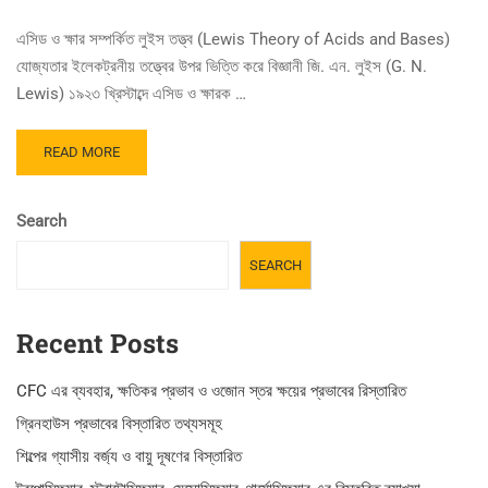
এসিড ও ক্ষার সম্পর্কিত লুইস তত্ত্ব (Lewis Theory of Acids and Bases)
যোজ্যতার ইলেকট্রনীয় তত্ত্বের উপর ভিত্তি করে বিজ্ঞানী জি. এন. লুইস (G. N.
Lewis) ১৯২৩ খ্রিস্টাব্দে এসিড ও ক্ষারক …
READ
READ MORE
MORE
ABOUT
এসিড
Search
ও
ক্ষার
SEARCH
সম্পর্কিত
লুইস
তত্ত্ব
Recent Posts
ও
ব্যাখ্যা
CFC এর ব্যবহার, ক্ষতিকর প্রভাব ও ওজোন স্তর ক্ষয়ের প্রভাবের রিস্তারিত
গ্রিনহাউস প্রভাবের বিস্তারিত তথ্যসমূহ
শিল্পের গ্যাসীয় বর্জ্য ও বায়ু দূষণের বিস্তারিত