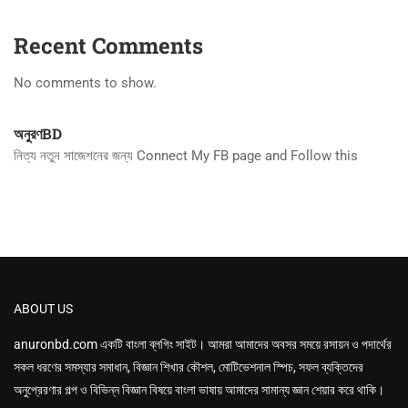
Recent Comments
No comments to show.
অনুরণBD
নিত্য নতুন সাজেশনের জন্য Connect My FB page and Follow this
ABOUT US
anuronbd.com
একটি বাংলা ব্লগিং সাইট। আমরা আমাদের অবসর সময়ে রসায়ন ও পদার্থের
সকল ধরণের সমস্যার সমাধান, বিজ্ঞান শিখার কৌশল, মোটিভেশনাল স্পিচ, সফল ব্যক্তিদের
অনুপ্রেরণার গল্প ও বিভিন্ন বিজ্ঞান বিষয়ে বাংলা ভাষায় আমাদের সামান্য জ্ঞান শেয়ার করে থাকি।