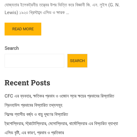
যোজ্যতার ইলেকট্রনীয় তত্ত্বের উপর ভিত্তি করে বিজ্ঞানী জি. এন. লুইস (G. N.
Lewis) ১৯২৩ খ্রিস্টাব্দে এসিড ও ক্ষারক …
READ
READ MORE
MORE
ABOUT
এসিড
Search
ও
ক্ষার
SEARCH
সম্পর্কিত
লুইস
তত্ত্ব
Recent Posts
ও
ব্যাখ্যা
CFC এর ব্যবহার, ক্ষতিকর প্রভাব ও ওজোন স্তর ক্ষয়ের প্রভাবের রিস্তারিত
গ্রিনহাউস প্রভাবের বিস্তারিত তথ্যসমূহ
শিল্পের গ্যাসীয় বর্জ্য ও বায়ু দূষণের বিস্তারিত
ট্রপোস্ফিয়ার, স্ট্রাটোস্ফিয়ার, মেসোস্ফিয়ার, থার্মোস্ফিয়ার এর বিস্তরিত ব্যাখ্যা
এসিড বৃষ্টি, এর কারণ, প্রভাব ও প্রতিকার