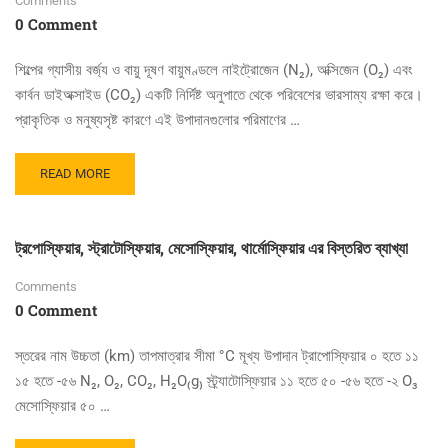
Comments
তথ্যসমূহ
0 Comment
শিল্পের গ্যাসীয় বর্জ্য ও বায়ু দূষণ বায়ুমণ্ডলে নাইট্রোজেন (N₂), অক্সিজেন (O₂) এবং
কার্বন ডাইঅক্সাইড (CO₂) একটি নির্দিষ্ট অনুপাতে থেকে পরিবেশের ভারসাম্য রক্ষা করে।
প্রাকৃতিক ও মনুষ্যসৃষ্ট কারণে এই উপাদানগুলোর পরিমাণের …
READ
READ MORE
MORE
ABOUT
শিল্পের
ট্রপোস্ফিয়ার, স্ট্রাটোস্ফিয়ার, মেসোস্ফিয়ার, থার্মোস্ফিয়ার এর বিস্তরিত ব্যাখ্যা
গ্যাসীয়
বর্জ্য
Comments
ও
0 Comment
বায়ু
দূষণের
বিস্তারিত
স্তরের নাম উচ্চতা (km) তাপমাত্রার সীমা °C মূখ্য উপাদান ট্রাপোস্ফিয়ার ০ হতে ১১
১৫ হতে -৫৬ N₂, O₂, CO₂, H₂O₍g₎ স্ট্র্যাটোস্ফিয়ার ১১ হতে ৫০ -৫৬ হতে -২ O₃
মেসোস্ফিয়ার ৫০ …