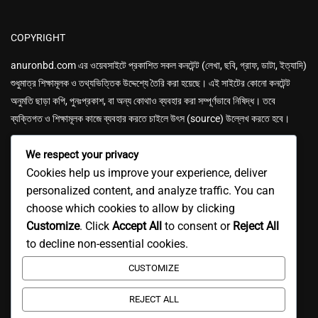
COPYRIGHT
anuronbd.com এর
ওয়েবসাইটে প্রকাশিত সকল কনটেন্ট (লেখা, ছবি, গ্রাফ, ডাটা, ইত্যাদি)
শুধুমাত্র শিক্ষামূলক ও তথ্যভিত্তিক উদ্দেশ্যে তৈরি করা হয়েছে। এই সাইটের কোনো কনটেন্ট
অনুমতি ছাড়া কপি, পুনঃপ্রকাশ, বা অন্য কোথাও ব্যবহার করা সম্পূর্ণভাবে নিষিদ্ধ। তবে
ব্যক্তিগত ও শিক্ষামূলক কাজে ব্যবহার করতে চাইলে উৎস (source) উল্লেখ করতে হবে।
We respect your privacy
Cookies help us improve your experience, deliver
personalized content, and analyze traffic. You can
choose which cookies to allow by clicking
GET IN TOUCH
Customize
. Click
Accept All
to consent or
Reject All
Email: anuronbd4u@gmail.com
to decline non-essential cookies.
CUSTOMIZE
Mobile: 01618-737591
Address: Gulsan-1, Dhaka, Bangladesh.
REJECT ALL