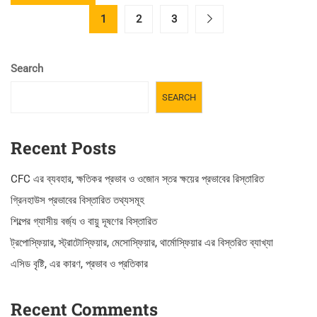
MORE
ব্যাখ্যা
ABOUT
1
2
3
পরিবেশ
রসায়ন
–
Search
জ্ঞানমূলক
প্রশ্নোত্তর
SEARCH
ব্যাংক
Recent Posts
CFC এর ব্যবহার, ক্ষতিকর প্রভাব ও ওজোন স্তর ক্ষয়ের প্রভাবের রিস্তারিত
গ্রিনহাউস প্রভাবের বিস্তারিত তথ্যসমূহ
শিল্পের গ্যাসীয় বর্জ্য ও বায়ু দূষণের বিস্তারিত
ট্রপোস্ফিয়ার, স্ট্রাটোস্ফিয়ার, মেসোস্ফিয়ার, থার্মোস্ফিয়ার এর বিস্তরিত ব্যাখ্যা
এসিড বৃষ্টি, এর কারণ, প্রভাব ও প্রতিকার
Recent Comments