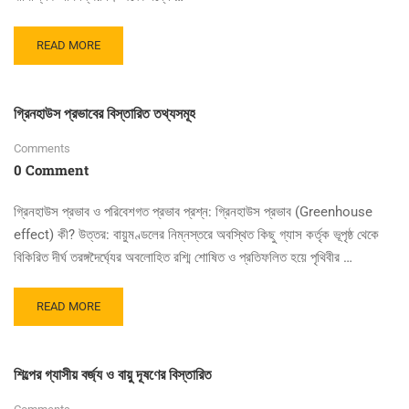
READ
READ MORE
MORE
ABOUT
CFC
গ্রিনহাউস প্রভাবের বিস্তারিত তথ্যসমূহ
এর
ব্যবহার,
Comments
ক্ষতিকর
0 Comment
প্রভাব
ও
ওজোন
গ্রিনহাউস প্রভাব ও পরিবেশগত প্রভাব প্রশ্ন: গ্রিনহাউস প্রভাব (Greenhouse
স্তর
effect) কী? উত্তর: বায়ুমণ্ডলের নিম্নস্তরে অবস্থিত কিছু গ্যাস কর্তৃক ভূপৃষ্ঠ থেকে
ক্ষয়ের
বিকিরিত দীর্ঘ তরঙ্গদৈর্ঘ্যের অবলোহিত রশ্মি শোষিত ও প্রতিফলিত হয়ে পৃথিবীর …
প্রভাবের
রিস্তারিত
READ
READ MORE
MORE
ABOUT
গ্রিনহাউস
শিল্পের গ্যাসীয় বর্জ্য ও বায়ু দূষণের বিস্তারিত
প্রভাবের
বিস্তারিত