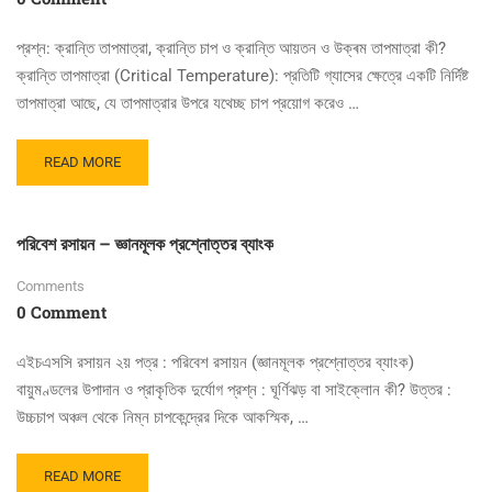
প্রশ্ন: ক্রান্তি তাপমাত্রা, ক্রান্তি চাপ ও ক্রান্তি আয়তন ও উক্ৰম তাপমাত্রা কী?
ক্রান্তি তাপমাত্রা (Critical Temperature): প্রতিটি গ্যাসের ক্ষেত্রে একটি নির্দিষ্ট
তাপমাত্রা আছে, যে তাপমাত্রার উপরে যথেচ্ছ চাপ প্রয়োগ করেও …
READ
READ MORE
MORE
ABOUT
গ্যাস
পরিবেশ রসায়ন – জ্ঞানমূলক প্রশ্নোত্তর ব্যাংক
সিলিন্ডারজাতকরণে
মূলনীতি,ক্রান্তি
Comments
তাপমাত্রা,
0 Comment
ক্রান্তি
চাপ
ও
এইচএসসি রসায়ন ২য় পত্র : পরিবেশ রসায়ন (জ্ঞানমূলক প্রশ্নোত্তর ব্যাংক)
ক্রান্তি
বায়ুমণ্ডলের উপাদান ও প্রাকৃতিক দুর্যোগ প্রশ্ন : ঘূর্ণিঝড় বা সাইক্লোন কী? উত্তর :
আয়তন
উচ্চচাপ অঞ্চল থেকে নিম্ন চাপকেন্দ্রের দিকে আকস্মিক, …
ও
উক্ৰম
তাপমাত্রা
READ
READ MORE
এর