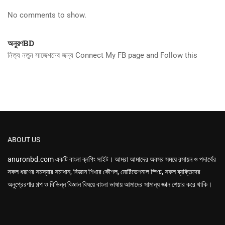
No comments to show.
অনুরণBD
নিত্য নতুন সাজেশনের জন্য Connect My FB page and Follow this
ABOUT US
anuronbd.com
একটি বাংলা ব্লগিং সাইট। আমরা আমাদের অবসর সময়ে রসায়ন ও পদার্থের
সকল ধরণের সমস্যার সমাধান, বিজ্ঞান শিখার কৌশল, মোটিভেশনাল স্পিচ, সফল ব্যক্তিদের
অনুপ্রেরণার গল্প ও বিভিন্ন বিজ্ঞান বিষয়ে বাংলা ভাষায় আমাদের সামান্য জ্ঞান শেয়ার করে থাকি।