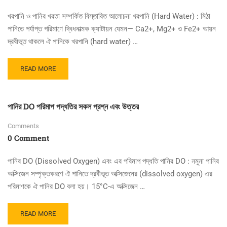
ও
প্রতিকার
খরপানি ও পানির খরতা সম্পর্কিত বিস্তারিত আলোচনা খরপানি (Hard Water) : মিঠা
পানিতে পর্যাপ্ত পরিমাণে দ্বিধনাত্মক ক্যাটায়ন যেমন— Ca2+, Mg2+ ও Fe2+ আয়ন
দ্রবীভূত থাকলে ঐ পানিকে খরপানি (hard water) …
READ
READ MORE
MORE
ABOUT
খরতা
পানির DO পরিমাপ পদ্ধতির সকল প্রশ্ন এবং উত্তর
সম্পর্কিত
বিস্তারিত
Comments
আলোচনা
0 Comment
এরং
সকল
প্রশ্নের
পানির DO (Dissolved Oxygen) এবং এর পরিমাপ পদ্ধতি পানির DO : নমুনা পানির
উত্তর
অক্সিজেন সম্পৃক্তকরণে ঐ পানিতে দ্রবীভূত অক্সিজেনের (dissolved oxygen) এর
পরিমাণকে ঐ পানির DO বলা হয়। 15°C-এ অক্সিজেন …
READ
READ MORE
MORE