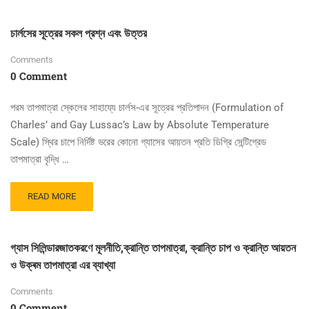
ABOUT
পানির
চার্লসের সূত্রের সকল প্রশ্ন এবং উত্তর
DO
পরিমাপ
Comments
পদ্ধতির
0 Comment
সকল
প্রশ্ন
এবং
পরম তাপমাত্রা স্কেলের সাহায্যে চার্লস-এর সূত্রের প্রতিপাদন (Formulation of
উত্তর
Charles’ and Gay Lussac’s Law by Absolute Temperature
Scale) স্থির চাপে নির্দিষ্ট ভরের কোনো গ্যাসের আয়তন প্রতি ডিগ্রি সেন্টিগ্রেড
তাপমাত্রা বৃদ্ধি …
READ
READ MORE
MORE
ABOUT
চার্লসের
গ্যাস সিলিন্ডারজাতকরণে মূলনীতি,ক্রান্তি তাপমাত্রা, ক্রান্তি চাপ ও ক্রান্তি আয়তন
সূত্রের
ও উক্ৰম তাপমাত্রা এর ব্যাখ্যা
সকল
প্রশ্ন
Comments
এবং
0 Comment
উত্তর