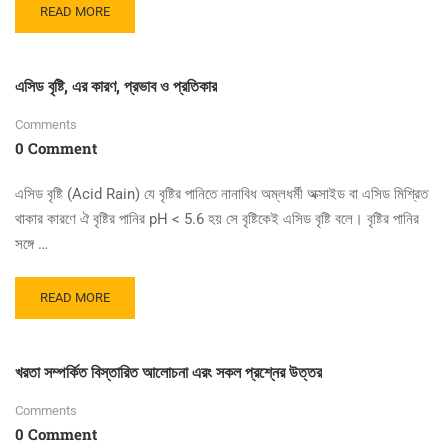
READ
READ MORE
MORE
ABOUT
ট্রপোস্ফিয়ার,
এসিড বৃষ্টি, এর কারণ, প্রভাব ও প্রতিকার
স্ট্রাটোস্ফিয়ার,
মেসোস্ফিয়ার,
Comments
থার্মোস্ফিয়ার
0 Comment
এর
বিস্তরিত
ব্যাখ্যা
এসিড বৃষ্টি (Acid Rain) যে বৃষ্টির পানিতে নানাবিধ অম্লধর্মী অক্সাইড বা এসিড মিশ্রিত
থাকার কারণে ঐ বৃষ্টির পানির pH < 5.6 হয় সে বৃষ্টিকেই এসিড বৃষ্টি বলে। বৃষ্টির পানির
সঙ্গে …
READ
READ MORE
MORE
ABOUT
এসিড
খরতা সম্পর্কিত বিস্তারিত আলোচনা এরং সকল প্রশ্নের উত্তর
বৃষ্টি,
এর
Comments
কারণ,
0 Comment
প্রভাব